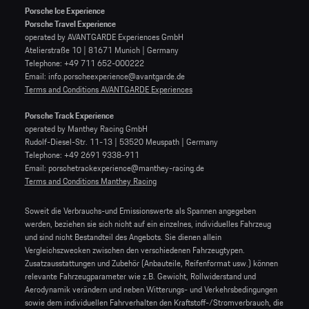
Porsche Ice Experience
Porsche Travel Experience
operated by AVANTGARDE Experiences GmbH
Atelierstraße 10 | 81671 Munich | Germany
Telephone: +49 711 652-000222
Email: info.porscheexperience@avantgarde.de
Terms and Conditions AVANTGARDE Experiences
Porsche Track Experience
operated by Manthey Racing GmbH
Rudolf-Diesel-Str. 11-13 | 53520 Meuspath | Germany
Telephone: +49 2691 9338-911
Email: porschetrackexperience@manthey-racing.de
Terms and Conditions Manthey Racing
Soweit die Verbrauchs-und Emissionswerte als Spannen angegeben
werden, beziehen sie sich nicht auf ein einzelnes, individuelles Fahrzeug
und sind nicht Bestandteil des Angebots. Sie dienen allein
Vergleichszwecken zwischen den verschiedenen Fahrzeugtypen.
Zusatzausstattungen und Zubehör (Anbauteile, Reifenformat usw.) können
relevante Fahrzeugparameter wie z.B. Gewicht, Rollwiderstand und
Aerodynamik verändern und neben Witterungs- und Verkehrsbedingungen
sowie dem individuellen Fahrverhalten den Kraftstoff-/Stromverbrauch, die