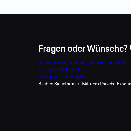
Zur Interessentenliste hinzufügen
schließen
Fragen oder Wünsche? W
porschetrackexperience@manthey-racing.de
+49 2691 9338-911
Häufig gestellte Fragen
Bleiben Sie informiert
Mit dem Porsche Experien
und erhalten mehrmals pro Monat exklusive Upd
Absenden
Mit Ihrer Anmeldung willigen Sie in die regelm
das Öffnen von E-Mails und das Klicken auf Link
freiwillig und kann jederzeit durch einen Klic