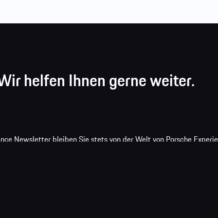
ir helfen Ihnen gerne weiter.
ce Newsletter bleiben Sie stets von der Welt von Porsche Experien
ates rund um Produkte, Events und Fahrerlebnisse.
äßige Zusendung des Newsletters der Dr. Ing. h.c. F. Porsche AG sow
s, ein. Diese Informationen helfen uns, die Kommunikation mit Ihnen
k auf den Abmeldelink im Newsletter widerrufen werden. Weitere Inf