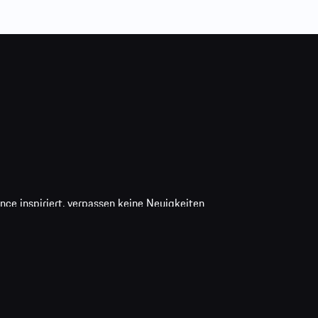
ce inspiriert, verpassen keine Neuigkeiten
ie die Analyse Ihres Nutzungsverhaltens, wie
 zu optimieren. Ihre Einwilligung ist
ormationen zur Datenverarbeitung finden Sie