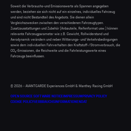
Soweit die Verbrauchs-und Emissionswerte als Spannen angegeben
werden, beziehen sie sich nicht auf ein einzelnes, individuelles Fahrzeug
und sind nicht Bestandteil des Angebots. Sie dienen allein
Vergleichszwecken zwischen den verschiedenen Fahrzeugtypen.
Zusatzausstattungen und Zubehör (Anbauteile, Reifenformat usw.) können
relevante Fahrzeugparameter wie z.B. Gewicht, Rollwiderstand und
Aerodynamik verändern und neben Witterungs- und Verkehrsbedingungen
sowie dem individuellen Fahrverhalten den Kraftstoff-/Stromverbrauch, die
CO₂-Emissionen, die Reichweite und die Fahrleistungswerte eines
Fahrzeugs beeinflussen.
© 2026 - AVANTGARDE Experiences GmbH & Manthey Racing GmbH
OPEN SOURCE SOFTWARE NOTICE
IMPRESSUM
PRIVACY POLICY
COOKIE POLICY
VERBRAUCHSINFORMATIONEN
DAT