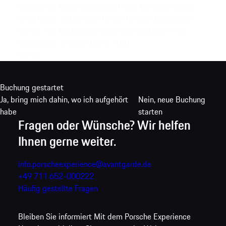
Avantgarde Experiences GmbH und Manthey Racing
GmbH) und gelten nicht für die Porsche Experience
Center. Alle Gutscheine haben eine Gültigkeit von
mindestens 3 Jahren (siehe AGB).
Weiter
Buchung gestartet
Ja, bring mich dahin, wo ich aufgehört
Nein, neue Buchung
habe
starten
Fragen oder Wünsche? Wir helfen
Ihnen gerne weiter.
info.porscheexperience@avantgarde.de
+49 711 652-000222
Häufig gestellte Fragen
Bleiben Sie informiert
Mit dem Porsche Experience