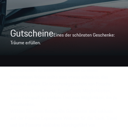
Gutscheine
Eines der schönsten Geschenke:
Träume erfüllen.
Ein Gutschein für besondere Anlässe
Zu einem
besonderen Anlass sollte man etwas schenken, das
wirklich auffällt: Ein Geschenkgutschein von Porsche
Experience beeindruckt. Es gibt viele Möglichkeiten,
puren Fahrspaß zu erleben. Und eine Möglichkeit, ihn zu
verschenken.
Wählen Sie einen Betrag
Alle Gutscheine sind exklusiv
auf der Porsche Experience Website für die Track, Travel
und Ice Formate einlösbar (durchgeführt von